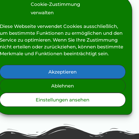
Für die Dauer der TouchLife
®
Massage widme ich
Cookie-Zustimmung
Ihnen meine ganze Aufmerksamkeit. Diese
verwalten
konzentrierte Einfühlsamkeit wird in der
TouchLife®-Ausbildung gezielt geschult. Durch
Diese Webseite verwendet Cookies ausschließlich,
sie gewinnen auch alle Techniken eine besondere
um bestimmte Funktionen zu ermöglichen und den
Service zu optimieren. Wenn Sie Ihre Zustimmung
Intensität und Verfeinerung.
nicht erteilen oder zurückziehen, können bestimmte
Merkmale und Funktionen beeinträchtigt sein.
Akzeptieren
Ablehnen
Weiterführende Informationen auf der TouchLife®
Seite (extern)
Einstellungen ansehen