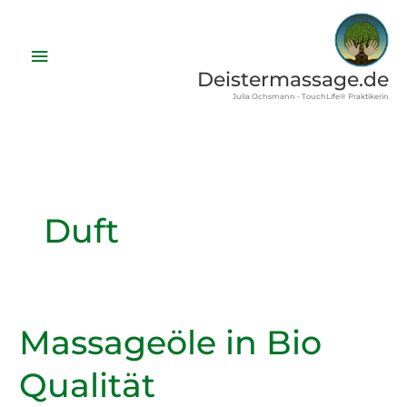
Zum
Inhalt
Hauptmenü
springen
Deistermassage.de
Julia Ochsmann - TouchLife® Praktikerin
Duft
Massageöle in Bio
Qualität