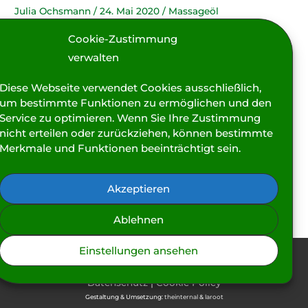
Julia Ochsmann
/
24. Mai 2020
/
Massageöl
Mir ist es von Beginn an wichtig gewesen, Öle in sehr
Cookie-Zustimmung
guter Qualität zu nutzen. Nun habe ich allerdings das
verwalten
Beste bekommen was ich jemals hatte: Massageöle in Bio
Diese Webseite verwendet Cookies ausschließlich,
Qualität mit Aromen, die selbstverständlich direkt aus der
um bestimmte Funktionen zu ermöglichen und den
Natur gewonnen und in einer wunderbaren Art
Service zu optimieren. Wenn Sie Ihre Zustimmung
kombiniert sind. So gibt es nun acht verschiedene Düfte,
nicht erteilen oder zurückziehen, können bestimmte
die in […]
Merkmale und Funktionen beeinträchtigt sein.
Massageöle
Weiterlesen »
in
Akzeptieren
Bio
Ablehnen
Qualität
Einstellungen ansehen
Copyright © 2026
Deistermassage.de
|
Impressum
|
Datenschutz
|
Cookie Policy
Gestaltung & Umsetzung:
theinternal
&
laroot