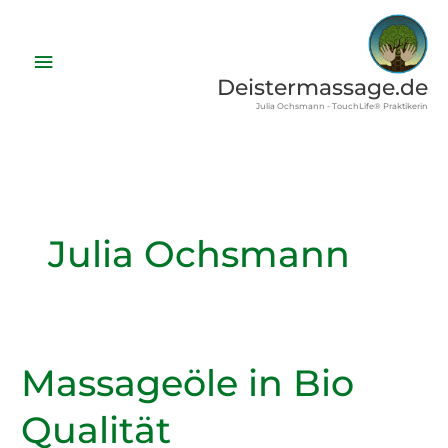
Zum
Inhalt
Hauptmenü
springen
Deistermassage.de
Julia Ochsmann - TouchLife® Praktikerin
Julia Ochsmann
Massageöle in Bio
Qualität