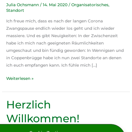
Julia Ochsmann
/
14. Mai 2020
/
Organisatorisches
,
Standort
Ich freue mich, dass es nach der langen Corona
Zwangspause endlich wieder los geht und ich wieder
massiere. Und es gibt Neuigkeiten: In der Zwischenzeit
habe ich mich nach geeigneten Räumlichkeiten
umgeschaut und bin fündig geworden: In Wennigsen und
in Coppenbrügge habe ich nun zwei Standorte an denen
ich euch empfangen kann. Ich fühle mich […]
Träume
Weiterlesen »
brauchen
Räume
Herzlich
Willkommen!
Julia Ochsmann
/
7. Mai 2020
/
Organisatorisches