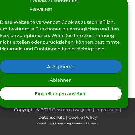
Cookie-Zustimmung
verwalten
Hallo Welt! Eigentlich hatte ich ursprünglich gar nicht
vor, einen Blog auf meiner Seite zu pflegen, aber „dank“
Diese Webseite verwendet Cookies ausschließlich,
COVID-19 und den damit verbundenen Anfragen, die mich
um bestimmte Funktionen zu ermöglichen und den
seit Beginn des Lockdowns erreichen, scheint es durchaus
Service zu optimieren. Wenn Sie Ihre Zustimmung
sinnvoll zu sein auch auf diesem Wege mit Dir liebe(r)
nicht erteilen oder zurückziehen, können bestimmte
Interessent/in zu kommunizieren. Ich werde versuchen,
Merkmale und Funktionen beeinträchtigt sein.
Euch hier demnächst über aktuelle
Akzeptieren
Herzlich
Weiterlesen »
Willkommen!
Ablehnen
Einstellungen ansehen
Copyright © 2026
Deistermassage.de
|
Impressum
|
Datenschutz
|
Cookie Policy
Gestaltung & Umsetzung:
theinternal
&
laroot