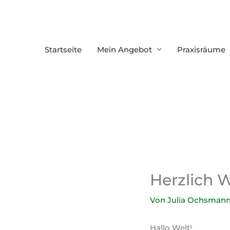
Zum
Inhalt
springen
Startseite
Mein Angebot
Praxisräume
Herzlich 
Von
Julia Ochsman
Hallo Welt!