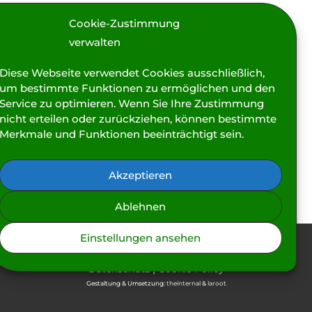
Julia Ochsmann
/
17. Mai 2020
/
Hygiene
Cookie-Zustimmung
Zur aktuellen Situation und den Hygienevorschriften: Das
verwalten
Hygiene- und Schutzkonzept meiner Behandlung
entspricht den behördlichen Vorgaben. Gute Nachricht:
Diese Webseite verwendet Cookies ausschließlich,
um bestimmte Funktionen zu ermöglichen und den
Ihr müsst beim Massieren keinen Mundschutz tragen und
Service zu optimieren. Wenn Sie Ihre Zustimmung
könnt also entspannt durchatmen! Wenn ihr einen
nicht erteilen oder zurückziehen, können bestimmte
Mundschutz tragen wollt – selbstverständlich gerne!
Merkmale und Funktionen beeinträchtigt sein.
Massage
Weiterlesen »
und
Akzeptieren
Mundschutz
Ablehnen
Einstellungen ansehen
Copyright © 2026
Deistermassage.de
|
Impressum
|
Datenschutz
|
Cookie Policy
Gestaltung & Umsetzung:
theinternal
&
laroot